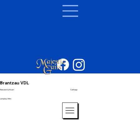
Brantzau VDL
Baloubet du Rouet -
Carthago
Jumping 1.45m