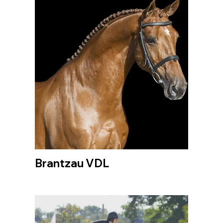
Brantzau VDL