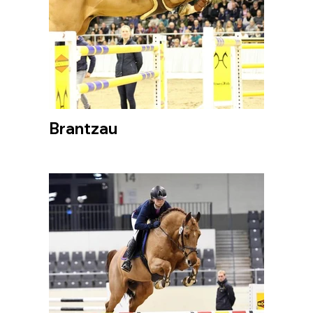
Brantzau