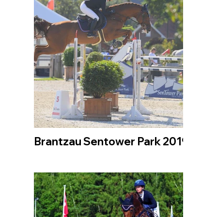
Brantzau Sentower Park 2019