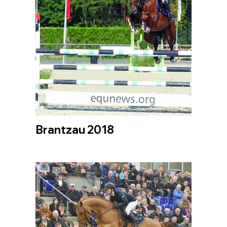
Brantzau 2018