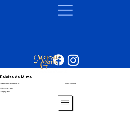
Falaise de Muze
Wandor van de Mispelaere -
Nabab de Reve
BWP Ambassadeur
Jumping 1.5m