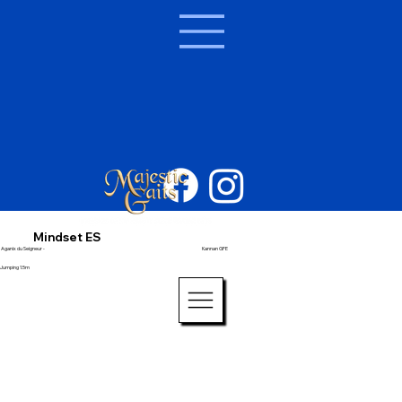
Mindset ES
Aganix du Seigneur -
Kannan GFE
Jumping 1.5m