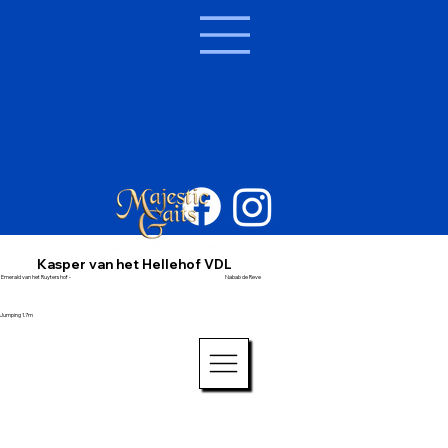
Kasper van het Hellehof VDL
Emerald van het Ruytershof -
Nabab de Reve
Jumping 1.7m