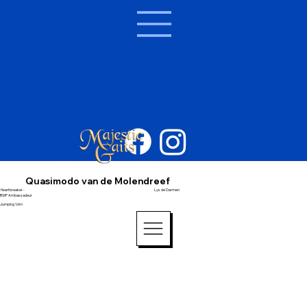
Quasimodo van de Molendreef
Heartbreaker -
Lys de Darmen
BWP Ambassadeur
Jumping 1.6m